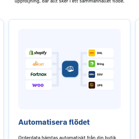
uppföljning, där allt sker i ett sammanhållet flöde.
Automatisera flödet
Orderdata hämtas automatiskt från din butik