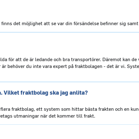
nns det möjlighet att se var din försändelse befinner sig samt
lda för att de är ledande och bra transportörer. Däremot kan de v
r är behöver du inte vara expert på fraktbolagen - det är vi. Sy
 Vilket fraktbolag ska jag anlita?
ll flera fraktbolag, ett system som hittar bästa frakten och en ku
öretags utmaningar när det kommer till frakt.