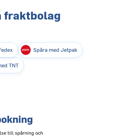
 fraktbolag
Fedex
Spåra med Jetpak
med TNT
bokning
se till spårning och