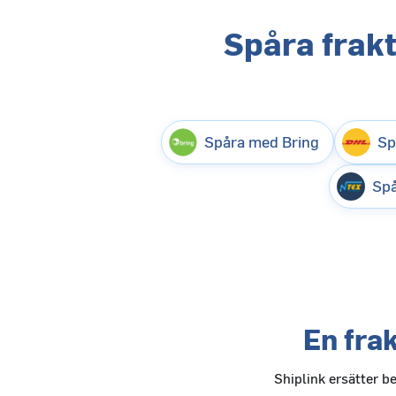
Spåra frak
Spåra med Bring
Sp
Spå
En fra
Shiplink ersätter b