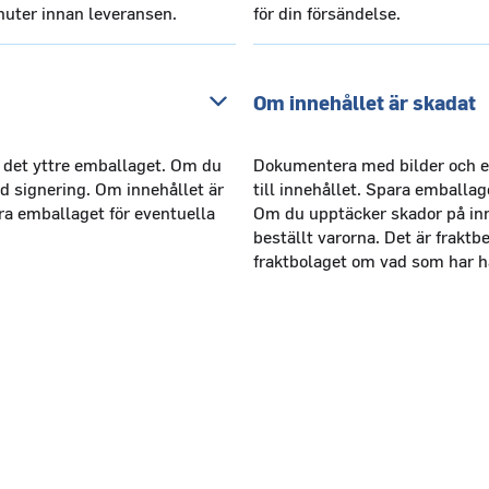
inuter innan leveransen.
för din försändelse.
Om innehållet är skadat
a det yttre emballaget. Om du
Dokumentera med bilder och ev
id signering. Om innehållet är
till innehållet. Spara emballag
a emballaget för eventuella
Om du upptäcker skador på inne
beställt varorna. Det är frakt
fraktbolaget om vad som har h