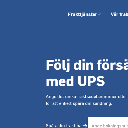
Frakttjänster
Vår fra
Följ din för
med UPS
Ange det unika fraktsedelsnummer elle
för att enkelt spåra din sändning.
Spåra din frakt här