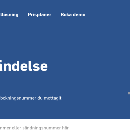
ktlösning
Prisplaner
Boka demo
sändelse
r bokningsnummer du mottagit