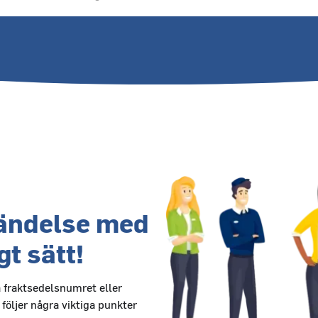
sändelse med
t sätt!
a fraktsedelsnumret eller
följer några viktiga punkter