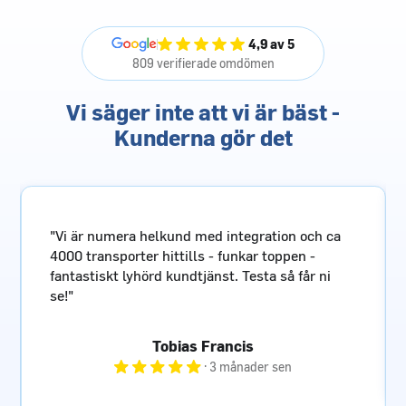
4,9 av 5
809 verifierade omdömen
Vi säger inte att vi är bäst -
Kunderna gör det
"Pålitlig fraktpartner med enkel o snabb
bokningssida, kunnig personal och sist men
inte minst prisvärt!"
Göran Glendert
· 4 månader sen