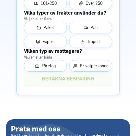
101-250
Över 250
Vilka typer av frakter använder du?
Välj en eller flera
Paket
Pall
Export
Import
Vilken typ av mottagare?
Välj en eller båda
Företag
Privatpersoner
Prata med oss
Vårt team finns här för att hjälpa dig. Berätta om dina behov så