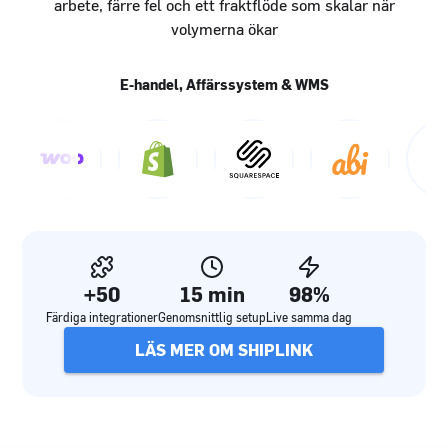
arbete, färre fel och ett fraktflöde som skalar när
volymerna ökar
E-handel, Affärssystem & WMS
+50
15 min
98%
Färdiga integrationer
Genomsnittlig setup
Live samma dag
LÄS MER OM SHIPLINK