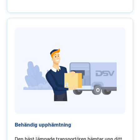
Behändig upphämtning
Den bäst lämpade transportören hämtar upp ditt