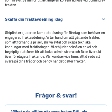
som krävs. Se därför till att ange en korrekt adress vid bokning av
frakten.
Skaffa din fraktavdelning idag
Shiplink erbjuder en komplett lösning för företag som behöver en
engagerad fraktavdelning. Vi tar hand om allt gällande frakter,
som att förhandla priser, skriva avtal och skapa tekniska
kopplingar med fraktbolagen. Vi erbjuder också en enkel och
begriplig plattform för att boka, administrera och få en översikt
över företagets fraktande. Vår kundservice finns alltid redo att
svara på dina frågor och behov när det gäller frakter.
Frågor & svar!
Vilket pris gäller när man bokar DHL via