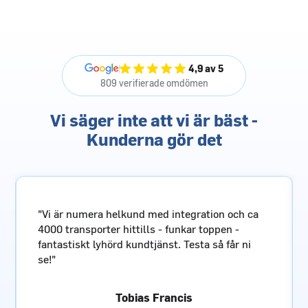
4,9 av 5
809 verifierade omdömen
Vi säger inte att vi är bäst -
Kunderna gör det
och ca
"Pålitlig fraktpartner med enkel o snabb
 -
bokningssida, kunnig personal och sist men
år ni
inte minst prisvärt!"
Göran Glendert
· 4 månader sen