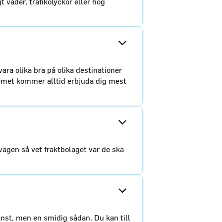
t väder, trafikolyckor eller hög
ara olika bra på olika destinationer
stemet kommer alltid erbjuda dig mest
ägen så vet fraktbolaget var de ska
änst, men en smidig sådan. Du kan till