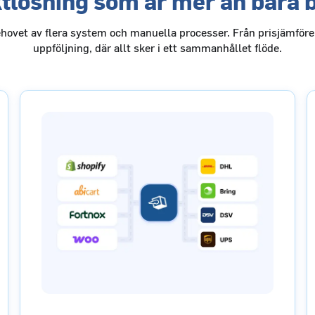
ktlösning som är mer än bara 
ehovet av flera system och manuella processer. Från prisjämförel
uppföljning, där allt sker i ett sammanhållet flöde.