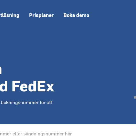
ktlösning
Prisplaner
Boka demo
n
d FedEx
r bokningsnummer för att