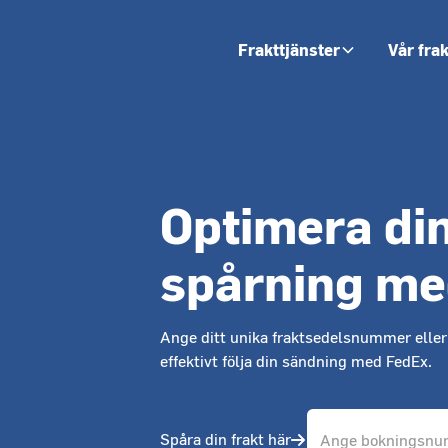
Frakttjänster
Vår fra
Optimera di
spårning me
Ange ditt unika fraktsedelsnummer elle
effektivt följa din sändning med FedEx.
Spåra din frakt här