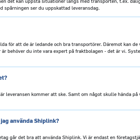
men det kan uppstå situationer längs med transporten, t.ex. dålig
Med spårningen ser du uppskattad leveransdag.
lda för att de är ledande och bra transportörer. Däremot kan de v
r är behöver du inte vara expert på fraktbolagen - det är vi. Sy
et?
 när leveransen kommer att ske. Samt om något skulle hända på v
 jag använda Shiplink?
etag går det bra att använda Shiplink. Vi är endast en företagstj