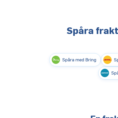
Spåra frak
Spåra med Bring
S
Spå