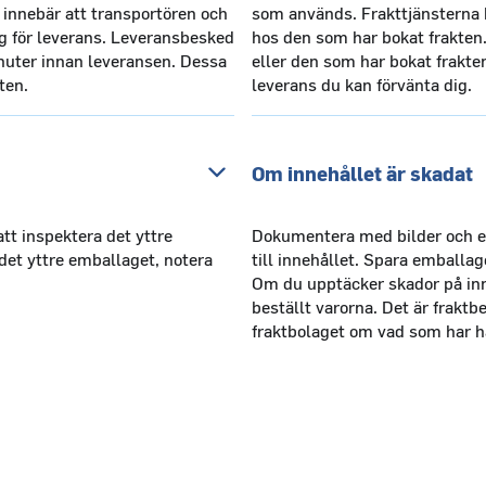
 innebär att transportören och
som används. Frakttjänsterna k
 för leverans. Leveransbesked
hos den som har bokat frakten
inuter innan leveransen. Dessa
eller den som har bokat frakte
ten.
leverans du kan förvänta dig.
Om innehållet är skadat
tt inspektera det yttre
Dokumentera med bilder och ev
et yttre emballaget, notera
till innehållet. Spara emballag
Om du upptäcker skador på inne
beställt varorna. Det är frakt
fraktbolaget om vad som har h