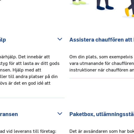
älp
Assistera chauffören att h
bärhjälp. Det innebär att
Om din plats, som exempelvis en
g för att lasta av ditt gods
vara utmanande för chauffören. 
änsen. Hjälp med att
instruktioner när chauffören a
ller till andra platser på din
övs är det en god idé att
eransen
Paketbox, utlämningsstä
ad vid leverans till företag:
Det är avsändaren som har bok