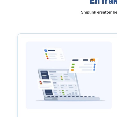
En fra
Shiplink ersätter b