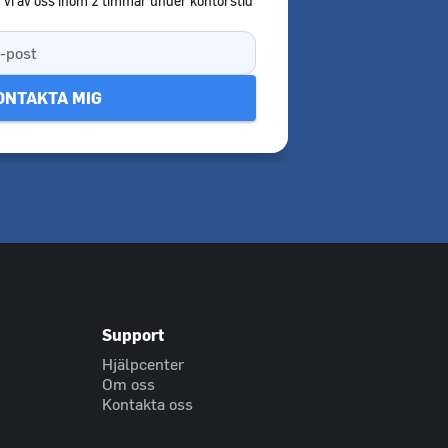
 vi av oss inom 2 timmar under kontorstid
Support
Hjälpcenter
Om oss
Kontakta oss