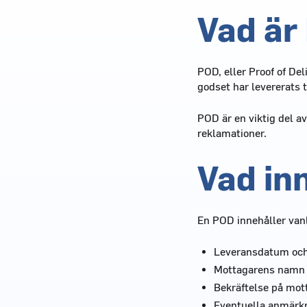
Vad är
POD, eller Proof of Del
godset har levererats t
POD är en viktig del a
reklamationer.
Vad in
En POD innehåller vanl
Leveransdatum och
Mottagarens namn e
Bekräftelse på mot
Eventuella anmärkni