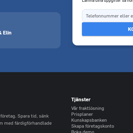
Lämna dina uppgifter så hör
 Elin
Tjänster
Vår fraktlösning
Prisplaner
företag. Spara tid, sänk
Kunskapsbanken
orm med färdigförhandlade
Skapa företagskonto
Boka demo