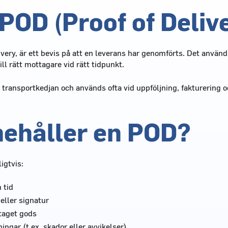
 POD (Proof of Deliv
ivery, är ett bevis på att en leverans har genomförts. Det används 
ill rätt mottagare vid rätt tidpunkt.
v transportkedjan och används ofta vid uppföljning, fakturering o
nehåller en POD?
igtvis:
 tid
ller signatur
taget gods
ngar (t.ex. skador eller avvikelser)