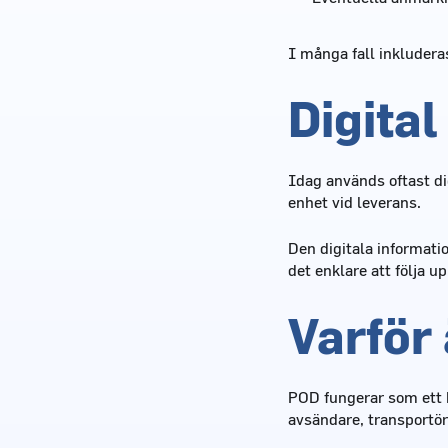
I många fall inkluderas
Digita
Idag används oftast di
enhet vid leverans.
Den digitala informati
det enklare att följa u
Varför 
POD fungerar som ett k
avsändare, transportö