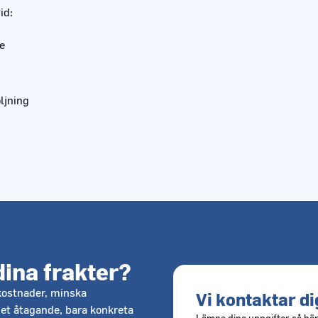
id:
e
ljning
dina frakter?
kostnader, minska
Vi kontaktar di
get åtagande, bara konkreta