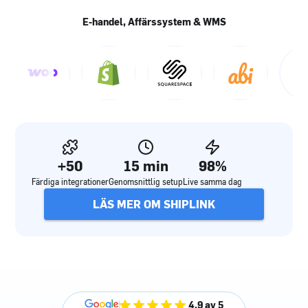
E-handel, Affärssystem & WMS
+50
15 min
98%
Färdiga integrationer
Genomsnittlig setup
Live samma dag
LÄS MER OM SHIPLINK
4,9 av 5