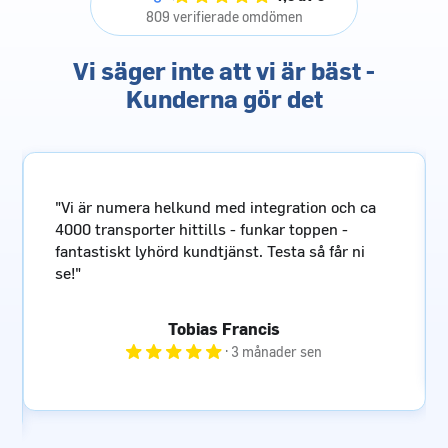
809 verifierade omdömen
Vi säger inte att vi är bäst -
Kunderna gör det
"Pålitlig fraktpartner med enkel o snabb
bokningssida, kunnig personal och sist men
inte minst prisvärt!"
Göran Glendert
· 4 månader sen
Slide 3 of 6.